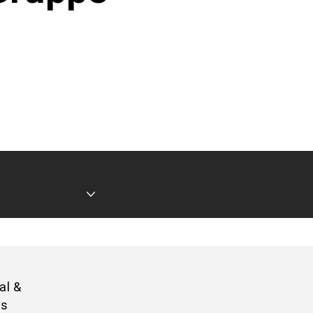
al &
es