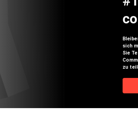
#
co
Bleibe
sich m
Sie Te
Commu
zu tei