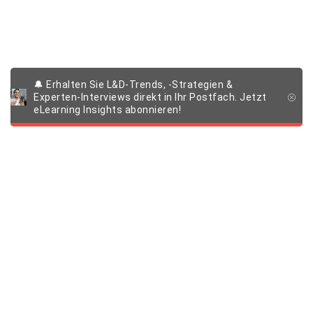
🔔 Erhalten Sie L&D-Trends, -Strategien &
Experten-Interviews direkt in Ihr Postfach. Jetzt
eLearning Insights abonnieren!
Produkte & Lösungen
Learning Management System
Unternehmen
E-Learning Autorentool
Individuelle Learning Experiences
Über uns
Quick Links