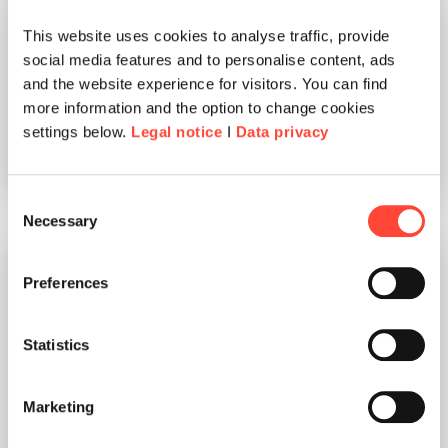
Skills sind längst Standard.
Entscheidend ist heute Skills
This website uses cookies to analyse traffic, provide
social media features and to personalise content, ads
Intelligence.
and the website experience for visitors. You can find
more information and the option to change cookies
read article
settings below.
Legal notice
I
Data privacy
Consent
Necessary
Selection
Preferences
Statistics
Marketing