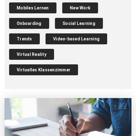
Mobiles Lernen
New Work
Onboarding
Social Learning
Trends
Video-based Learning
Virtual Reality
Virtuelles Klassenzimmer