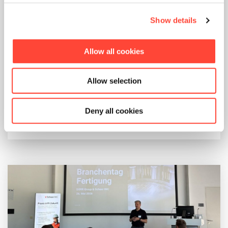
Show details
Reading time 5 min.
Skillbedarf gezielt angehen: Eine
Allow all cookies
praktische Checkliste für L&D-
Verantwortliche
Allow selection
read article
Deny all cookies