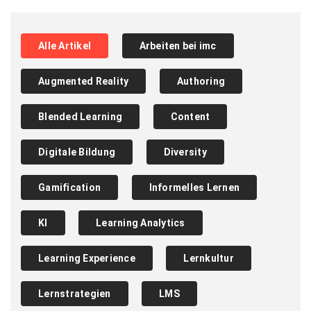
Alle Artikel
Arbeiten bei imc
Augmented Reality
Authoring
Blended Learning
Content
Digitale Bildung
Diversity
Gamification
Informelles Lernen
KI
Learning Analytics
Learning Experience
Lernkultur
Lernstrategien
LMS