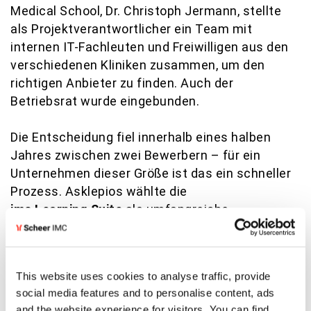
Medical School, Dr. Christoph Jermann, stellte
als Projektverantwortlicher ein Team mit
internen IT-Fachleuten und Freiwilligen aus den
verschiedenen Kliniken zusammen, um den
richtigen Anbieter zu finden. Auch der
Betriebsrat wurde eingebunden.
Die Entscheidung fiel innerhalb eines halben
Jahres zwischen zwei Bewerbern – für ein
Unternehmen dieser Größe ist das ein schneller
Prozess. Asklepios wählte die
imc Learning Suite
als umfangreiche
Lernplattform.
“An Scheer IMC hat uns überzeugt, dass wir
This website uses cookies to analyse traffic, provide
damit
den gesamten Konzern abbilden
konnten”,
social media features and to personalise content, ads
erklärt Anka Weder, Projektmanagerin der
and the website experience for visitors. You can find