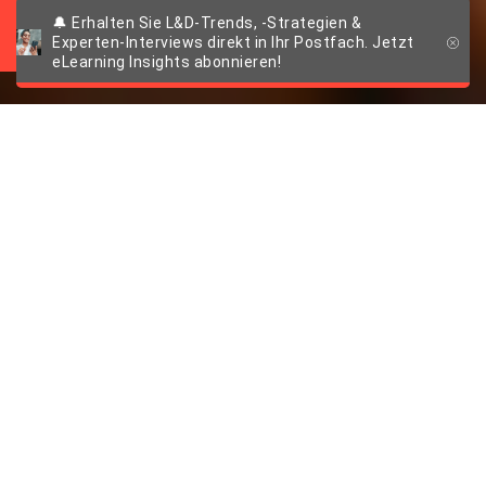
Interview mit dem Vorstand
🔔 Erhalten Sie L&D-Trends, -Strategien &
Experten-Interviews direkt in Ihr Postfach. Jetzt
eLearning Insights abonnieren!
25 Jahre imc: Rück-
und Ausblicke mit
dem Vorstand
Persönliche Erinnerungen, Rück- und,
Ausblicke, aber auch die Frage: Was
bedeutet Fehlerkultur eigentlich? Darüber
und über einiges mehr haben wir mit den