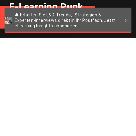
E-Learning Punk
🔔 Erhalten Sie L&D-Trends, -Strategien &
Experten-Interviews direkt in Ihr Postfach. Jetzt
eLearning Insights abonnieren!
Ein Plädoyer für
diverse Lerninhalte
Warum Vielfalt auch in E-Learning
Projekten nicht zu vernachlässigen ist
English version